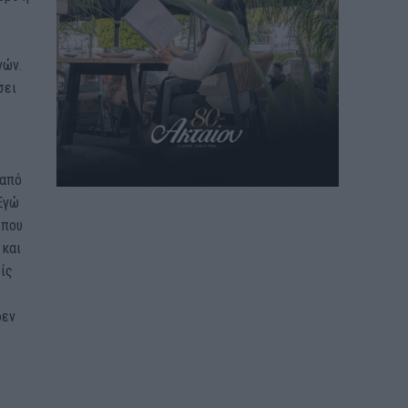
νών.
σει
 από
 Εγώ
 που
 και
είς
δεν