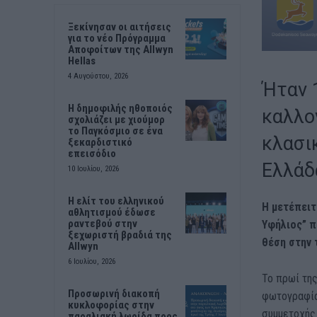
Ξεκίνησαν οι αιτήσεις
για το νέο Πρόγραμμα
Αποφοίτων της Allwyn
Hellas
4 Αυγούστου, 2026
Ήταν 
Η δημοφιλής ηθοποιός
καλλο
σχολιάζει με χιούμορ
το Παγκόσμιο σε ένα
κλασι
ξεκαρδιστικό
επεισόδιο
Ελλάδ
10 Ιουλίου, 2026
Η ελίτ του ελληνικού
Η μετέπειτ
αθλητισμού έδωσε
ραντεβού στην
Υφήλιος” π
ξεχωριστή βραδιά της
θέση στην 
Allwyn
6 Ιουλίου, 2026
Το πρωί της
Προσωρινή διακοπή
φωτογραφία
κυκλοφορίας στην
συμμετοχής 
παραλιακή λωρίδα προς