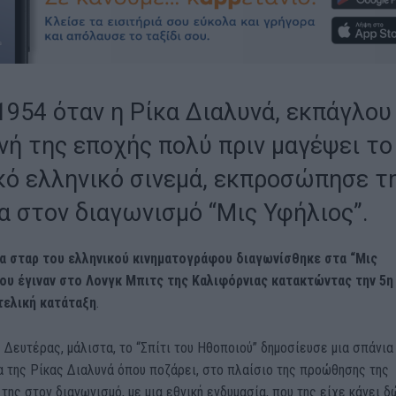
1954 όταν η Ρίκα Διαλυνά, εκπάγλου
νή της εποχής πολύ πριν μαγέψει το
κό ελληνικό σινεμά, εκπροσώπησε τ
α στον διαγωνισμό “Μις Υφήλιος”.
α σταρ του ελληνικού κινηματογράφου διαγωνίσθηκε στα “Μις
ου έγιναν στο Λονγκ Μπιτς της Καλιφόρνιας κατακτώντας την 5η
τελική κατάταξη
.
 Δευτέρας, μάλιστα, το “Σπίτι του Ηθοποιού” δημοσίευσε μια σπάνια
 της Ρίκας Διαλυνά όπου ποζάρει, στο πλαίσιο της προώθησης της
της στον διαγωνισμό, με μια εθνική ενδυμασία, που της είχε κάνει δ