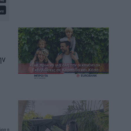
ην
ώρο η