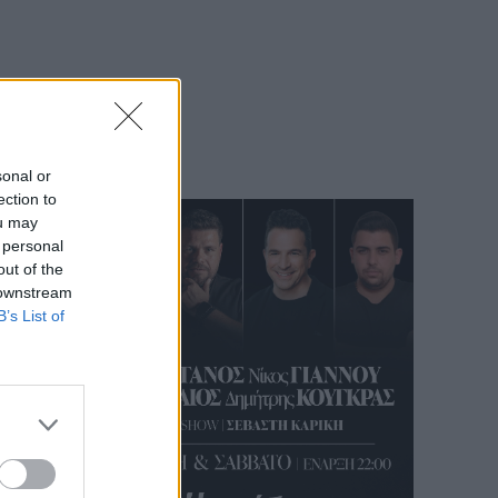
 άρθρο
ύρινο
στηκε
στης
sonal or
ection to
ou may
 personal
out of the
 downstream
B’s List of