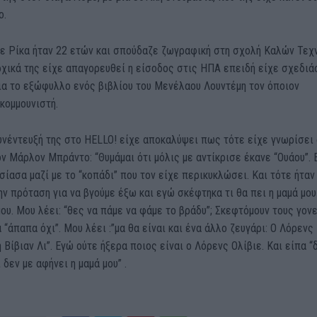
ο.
τε Ρίκα ήταν 22 ετών και σπούδαζε ζωγραφική στη σχολή Καλών Τεχ
χικά της είχε απαγορευθεί η είσοδος στις ΗΠΑ επειδή είχε σχεδιά
ια το εξώφυλλο ενός βιβλίου του Μενέλαου Λουντέμη τον όποιον
κομμουνιστή.
υνέντευξή της στο HELLO! είχε αποκαλύψει πως τότε είχε γνωρίσει
ον Μάρλον Μπράντο: “Θυμάμαι ότι μόλις με αντίκρισε έκανε “Ουάου”.
σίασα μαζί με το “κοπάδι” που τον είχε περικυκλώσει. Και τότε ήταν
ην πρόταση για να βγούμε έξω και εγώ σκέφτηκα τι θα πει η μαμά μου
ου. Μου λέει: “θες να πάμε να φάμε το βράδυ”; Σκεφτόμουν τους γον
α “άπαπα όχι”. Μου λέει :”μα θα είναι και ένα άλλο ζευγάρι: Ο Λόρενς
η Βίβιαν Λι”. Εγώ ούτε ήξερα ποιος είναι ο Λόρενς Ολίβιε. Και είπα “
 δεν με αφήνει η μαμά μου” .