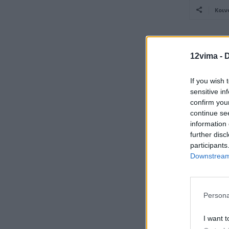
Κοιν
Προηγούμενο άρ
12vima -
D
Ταμπού: Η 
της νέας σ
If you wish 
sensitive in
confirm you
continue se
information 
further disc
participants
Downstream 
Persona
I want t