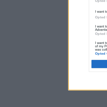
Opted 
I want t
Opted 
I want 
Advertis
Opted 
I want t
of my P
was col
Opted 