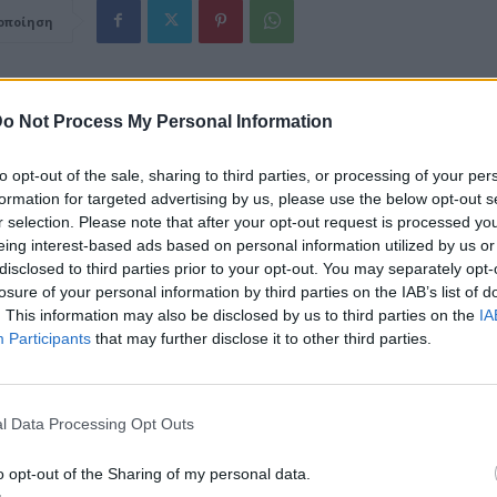
οποίηση
θρο
Επόμενο
o Not Process My Personal Information
υπόθεση και οι ηθοποιοί
Νέα φωτιά τώρα – Διπλό π
ειράς του Αντρέα Γεωργίου
μέτωπο – Τραυματί
πυροσβέ
to opt-out of the sale, sharing to third parties, or processing of your per
formation for targeted advertising by us, please use the below opt-out s
r selection. Please note that after your opt-out request is processed y
eing interest-based ads based on personal information utilized by us or
disclosed to third parties prior to your opt-out. You may separately opt-
losure of your personal information by third parties on the IAB’s list of
. This information may also be disclosed by us to third parties on the
IA
Participants
that may further disclose it to other third parties.
l Data Processing Opt Outs
o opt-out of the Sharing of my personal data.