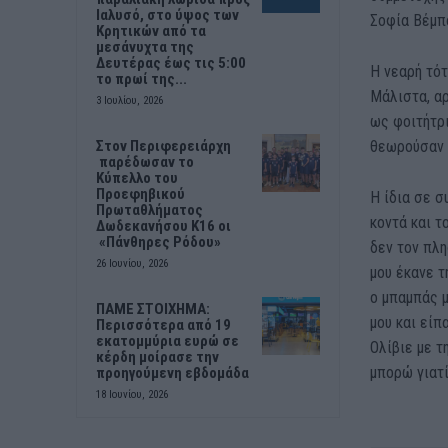
Ιαλυσό, στο ύψος των
Σοφία Βέμπ
Κρητικών από τα
μεσάνυχτα της
Δευτέρας έως τις 5:00
Η νεαρή τό
το πρωί της...
Μάλιστα, αρ
3 Ιουλίου, 2026
ως φοιτήτρ
θεωρούσαν 
Στον Περιφερειάρχη
παρέδωσαν το
Κύπελλο του
Προεφηβικού
Η ίδια σε σ
Πρωταθλήματος
κοντά και τ
Δωδεκανήσου Κ16 οι
«Πάνθηρες Ρόδου»
δεν τον πλη
26 Ιουνίου, 2026
μου έκανε τ
ο μπαμπάς μ
ΠΑΜΕ ΣΤΟΙΧΗΜΑ:
μου και είπ
Περισσότερα από 19
εκατομμύρια ευρώ σε
Ολίβιε με τ
κέρδη μοίρασε την
μπορώ γιατί
προηγούμενη εβδομάδα
18 Ιουνίου, 2026