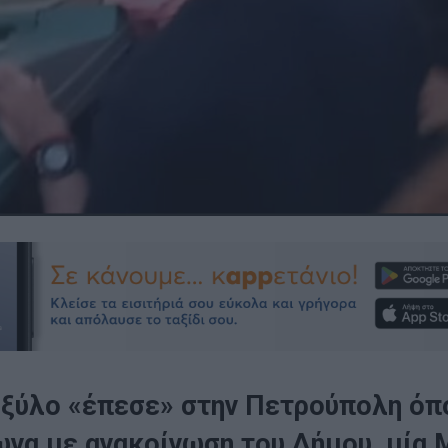
 ξύλο «έπεσε» στην Πετρούπολη όπ
να με ανακοίνωση του Δήμου, μία