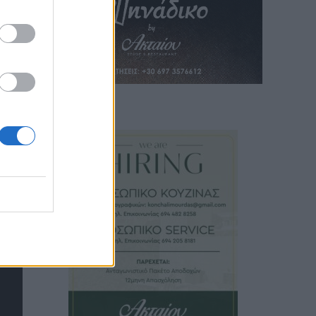
, με
α
αϊκή
ούν