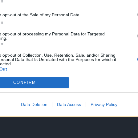
In
τών έριχνε νερό από μπουκάλι και συνέχιζε να χτυπά τους άλλους
 πέντε – έξι άλλοι άνδρες να τον σπρώχνουν παρακάτω, ώστε ν
o opt-out of the Sale of my Personal Data.
υμβάν.
In
to opt-out of processing my Personal Data for Targeted
ης μετεγκατάστασης προβλήθηκαν οι νέες οδηγίες από την Ευρωπ
ing.
την κυβέρνηση, οι οποίες χρηματοδοτούν μέσα από σχετικά
In
α τις Μ.Κ.Ο., σχετικά με τον μέγιστο αριθμό φιλοξενούμενων
o opt-out of Collection, Use, Retention, Sale, and/or Sharing
ι τις προϋποθέσεις των κτιρίων φιλοξενίας.
ersonal Data that Is Unrelated with the Purposes for which it
lected.
Out
πληκτισμοί και οι ξυλοδαρμοί ξεκιν
CONFIRM
το έκτο λεπτό στο βίντεο που
υθεί:
Data Deletion
Data Access
Privacy Policy