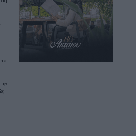
α
 να
 την
θώς