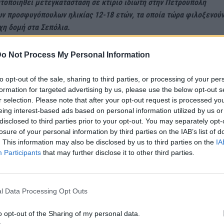
τοποιηθεί μετεγκατάσταση σε κτίριο ιδιώτη στην Πετρούπολη
ν προσφυγόπουλων ηλικίας 12-18 ετών, τα οποία τώρα φιλοξενούν
χη δομή στα Σεπόλια.
ητο η Δημοτική Αρχή έχει ζητήσει από την αρμόδια πολεοδομία να
o Not Process My Personal Information
εί η καταλληλότητα του».
to opt-out of the sale, sharing to third parties, or processing of your per
formation for targeted advertising by us, please use the below opt-out s
ι αντέδρασαν καθώς όπως δίκαιος ισχυρίστηκα τους έχουν φέρει
r selection. Please note that after your opt-out request is processed y
νων!
eing interest-based ads based on personal information utilized by us or
disclosed to third parties prior to your opt-out. You may separately opt-
οποίος θα παραχωρηθεί για τη στέγαση αλλοδαπών ανήκει σε ιδιώτη
losure of your personal information by third parties on the IAB’s list of
ανάμεσα σε κατοικίες, μέσα στον αστικό ιστό της περιοχής.
. This information may also be disclosed by us to third parties on the
IA
Participants
that may further disclose it to other third parties.
ι φώναζαν
«ψεύτες και λωποδύτες»
και «
στο Καστελόριζο έχουμε
 και τους γνωρίζουμε, με τα μάτια μας τα βλέπαμε»
,
«το βρήκαμε τ
ος», «και στο Πακιστάν πόλεμο έχουν»;
l Data Processing Opt Outs
o opt-out of the Sharing of my personal data.
ια και ενώ οι φωνές συνεχίζονταν, κάποιοι πιάστηκαν στα χέρια 