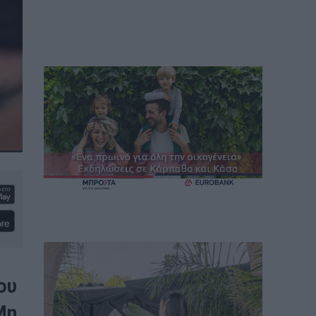
ου
Μη