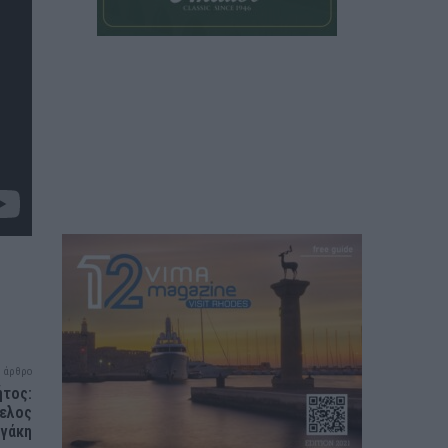
 άρθρο
ήτος:
γελος
εγάκη