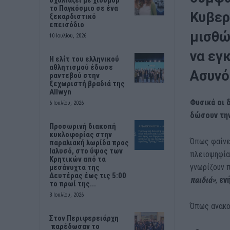
το Παγκόσμιο σε ένα
Κυβερ
ξεκαρδιστικό
επεισόδιο
μισθώ
10 Ιουλίου, 2026
να εγ
Η ελίτ του ελληνικού
αθλητισμού έδωσε
Ασυνό
ραντεβού στην
ξεχωριστή βραδιά της
Allwyn
Φυσικά οι δ
6 Ιουλίου, 2026
δώσουν την
Προσωρινή διακοπή
κυκλοφορίας στην
Όπως φαίνε
παραλιακή λωρίδα προς
Ιαλυσό, στο ύψος των
πλειοψηφία 
Κρητικών από τα
γνωρίζουν 
μεσάνυχτα της
Δευτέρας έως τις 5:00
παιδιά»
,
εν
το πρωί της...
3 Ιουλίου, 2026
Όπως ανακο
Στον Περιφερειάρχη
παρέδωσαν το