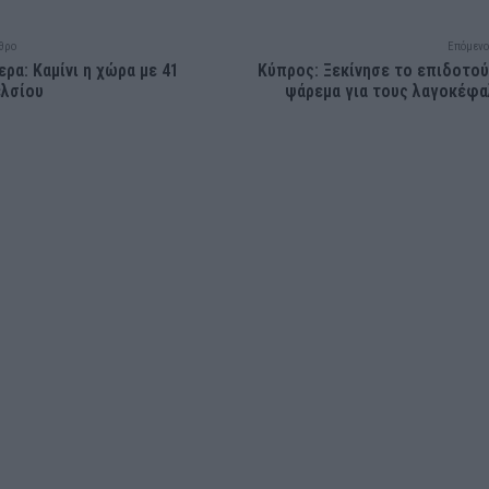
θρο
Επόμενο
ερα: Καμίνι η χώρα με 41
Κύπρος: Ξεκίνησε το επιδοτο
ελσίου
ψάρεμα για τους λαγοκέφ