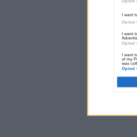
Opted 
I want t
Opted 
I want 
Advertis
Opted 
I want t
of my P
was col
Opted 