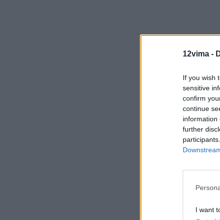
12vima -
D
If you wish 
sensitive in
confirm you
continue se
information 
further disc
participants
Downstream 
Persona
I want t