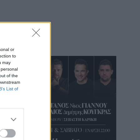
sonal or
ection to
ou may
 personal
out of the
 downstream
B’s List of