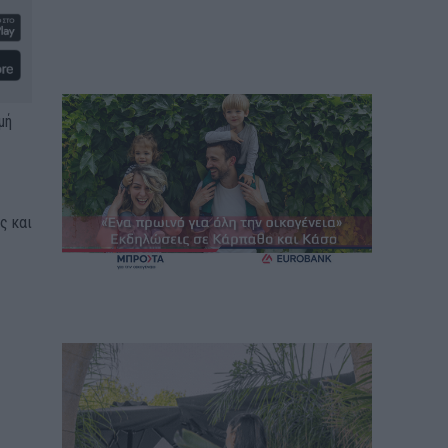
μή
ς και