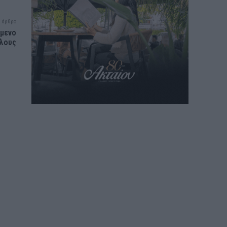
 άρθρο
ύμενο
αλους