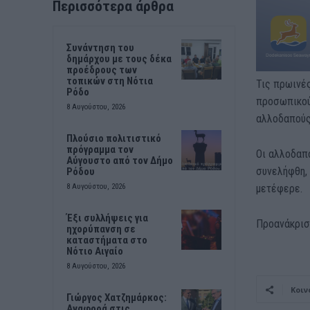
Περισσότερα άρθρα
Συνάντηση του
δημάρχου με τους δέκα
προέδρους των
τοπικών στη Νότια
Τις πρωινές
Ρόδο
προσωπικού 
8 Αυγούστου, 2026
αλλοδαπούς 
Πλούσιο πολιτιστικό
πρόγραμμα τον
Οι αλλοδαπο
Αύγουστο από τον Δήμο
συνελήφθη,
Ρόδου
μετέφερε.
8 Αυγούστου, 2026
Έξι συλλήψεις για
Προανάκριση
ηχορύπανση σε
καταστήματα στο
Νότιο Αιγαίο
8 Αυγούστου, 2026
Κοιν
Γιώργος Χατζημάρκος:
Αναφορά στις