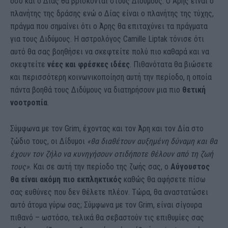
όσο και ο Δίας θα βρίσκονται στους Διδύμους. Ο Άρης είναι ο
πλανήτης της δράσης ενώ ο Δίας είναι ο πλανήτης της τύχης,
πράγμα που σημαίνει ότι ο Άρης θα επιταχύνει τα πράγματα
για τους Διδύμους. Η αστρολόγος Camille Liptak τόνισε ότι
αυτό θα σας βοηθήσει να σκεφτείτε πολύ πιο καθαρά και να
σκεφτείτε
νέες και φρέσκες ιδέες
. Πιθανότατα θα βιώσετε
και περισσότερη κοινωνικοποίηση αυτή την περίοδο, η οποία
πάντα βοηθά τους Διδύμους να διατηρήσουν μια πιο
θετική
νοοτροπία
.
Σύμφωνα με τον Grim, έχοντας και τον Άρη και τον Δία στο
ζώδιο τους, οι Δίδυμοι
«θα διαθέτουν αυξημένη δύναμη και θα
έχουν τον ζήλο να κυνηγήσουν οτιδήποτε θέλουν από τη ζωή
τους»
. Και σε αυτή την περίοδο της ζωής σας, ο
Αύγουστος
θα είναι ακόμη πιο εκπληκτικός
καθώς θα αφήσετε πίσω
σας ευθύνες που δεν θέλετε πλέον. Τώρα, θα αναστατώσει
αυτό άτομα γύρω σας; Σύμφωνα με τον Grim, είναι σίγουρα
πιθανό – ωστόσο, τελικά θα σεβαστούν τις επιθυμίες σας