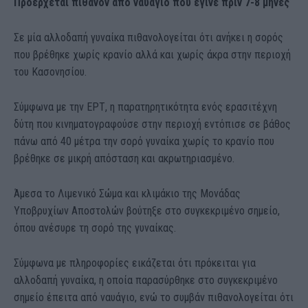
Προέρχεται πιθανόν από ναυάγιο που έγινε πριν 7-8 μήνες
Σε μία αλλοδαπή γυναίκα πιθανολογείται ότι ανήκει η σορός
που βρέθηκε χωρίς κρανίο αλλά και χωρίς άκρα στην περιοχή
του Κασονησίου.
Σύμφωνα με την ΕΡΤ, η παρατηρητικότητα ενός ερασιτέχνη
δύτη που κινηματογραφούσε στην περιοχή εντόπισε σε βάθος
πάνω από 40 μέτρα την σορό γυναίκα χωρίς το κρανίο που
βρέθηκε σε μικρή απόσταση και ακρωτηριασμένο.
Άμεσα το Λιμενικό Σώμα και κλιμάκιο της Μονάδας
Υποβρυχίων Αποστολών βούτηξε στο συγκεκριμένο σημείο,
όπου ανέσυρε τη σορό της γυναίκας.
Σύμφωνα με πληροφορίες εικάζεται ότι πρόκειται για
αλλοδαπή γυναίκα, η οποία παρασύρθηκε στο συγκεκριμένο
σημείο έπειτα από ναυάγιο, ενώ το συμβάν πιθανολογείται ότι