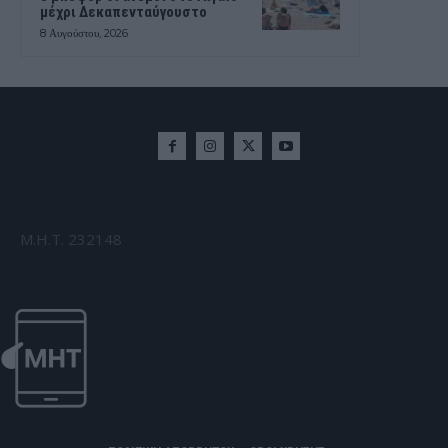
μέχρι Δεκαπενταύγουστο
8 Αυγούστου, 2026
Μ.Η.Τ. 232148