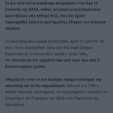
Σε μια απίστευτη ανακάλυψη προχώρησε στον Άρη το
Curiosity της NASA, καθώς εντόπισε κιτρινοπράσινους
κρυστάλλους από καθαρό θείο, που δεν έχουν
παρατηρηθεί ξανά στο μυστηριώδες έδαφος του κόκκινου
πλανήτη.
Το πρωτοποριακό εύρημα εντοπίστηκε, αφού το Curiosity του
ενός τόνου, περιηγήθηκε πάνω από ένα σωρό βράχων
διερευνώντας το ελικοειδές «κανάλι» Gediz Vallis,
που
πιστεύεται ότι σχηματίστηκε από νερό πριν από 3
δισεκατομμύρια χρόνια.
«Νομίζω ότι είναι το πιο περίεργο εύρημα ολόκληρης της
αποστολής και το πιο απροσδόκητο»
, δήλωσε στο CNN ο
Ashwin Vasavada, επιστήμονας του προγράμματος Curiosity στο
Εργαστήριο Jet Propulsion της NASA στην Πασαντίνα της
Καλιφόρνια.