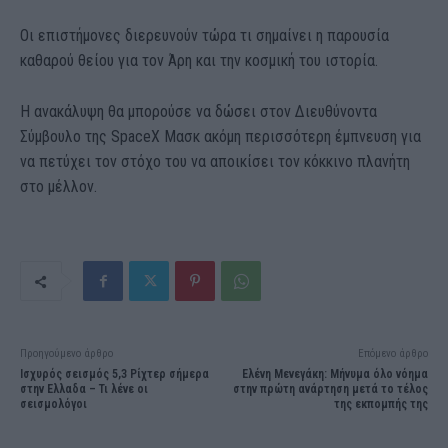
Οι επιστήμονες διερευνούν τώρα τι σημαίνει η παρουσία
καθαρού θείου για τον Άρη και την κοσμική του ιστορία.
Η ανακάλυψη θα μπορούσε να δώσει στον Διευθύνοντα
Σύμβουλο της SpaceX Μασκ ακόμη περισσότερη έμπνευση για
να πετύχει τον στόχο του να αποικίσει τον κόκκινο πλανήτη
στο μέλλον.
Προηγούμενο άρθρο
Επόμενο άρθρο
Ισχυρός σεισμός 5,3 Ρίχτερ σήμερα
Ελένη Μενεγάκη: Μήνυμα όλο νόημα
στην Ελλαδα – Τι λένε οι
στην πρώτη ανάρτηση μετά το τέλος
σεισμολόγοι
της εκπομπής της