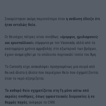
Σοκαρίστηκαν ακόμη περισσότερο όταν
η ανάλυση έδειξε ότι
ήταν εντελώς θείο.
Οι θειούχες πέτρες είναι συνήθως
«όμορφοι, ημιδιαφανείς
και κρυσταλλικοί»
, σύμφωνα με τον Vasavada, αλλά από τα
εκατομμύρια χρόνια αμμοβολής στο εξωτερικό των βράχων,
έχουν αναμειχθεί με το υπόλοιπο πορτοκαλί τοπίο του Άρη.
Το Curiosity είχε ανακαλύψει προηγουμένως μια σειρά από
θειικά άλατα ή άλατα που περιέχουν θείο που σχηματίζονται
όταν το νερό εξατμίζεται.
Το καθαρό θείο σχηματίζεται στη Γη μόνο κάτω από
ακραίες συνθήκες, όπως ηφαιστειακές διεργασίες ή σε
θερμές πηγές
, ανέφερε το CNN.