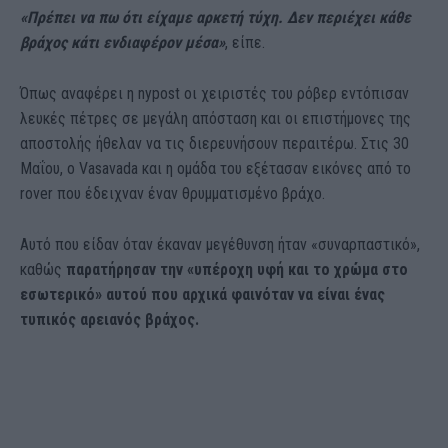
«Πρέπει να πω ότι είχαμε αρκετή τύχη. Δεν περιέχει κάθε
βράχος κάτι ενδιαφέρον μέσα»
, είπε.
Όπως αναφέρει η nypost οι χειριστές του ρόβερ εντόπισαν
λευκές πέτρες σε μεγάλη απόσταση και οι επιστήμονες της
αποστολής ήθελαν να τις διερευνήσουν περαιτέρω. Στις 30
Μαΐου, ο Vasavada και η ομάδα του εξέτασαν εικόνες από το
rover που έδειχναν έναν θρυμματισμένο βράχο.
Αυτό που είδαν όταν έκαναν μεγέθυνση ήταν «συναρπαστικό»,
καθώς
παρατήρησαν την «υπέροχη υφή και το χρώμα στο
εσωτερικό» αυτού που αρχικά φαινόταν να είναι ένας
τυπικός αρειανός βράχος.