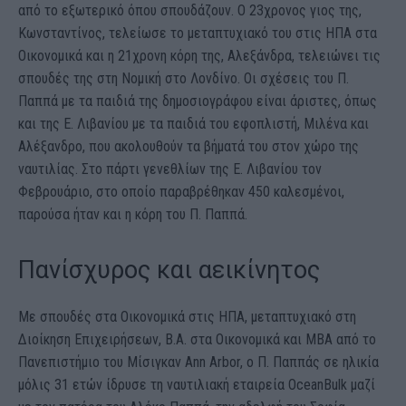
από το εξωτερικό όπου σπουδάζουν. Ο 23χρονος γιος της,
Κωνσταντίνος, τελείωσε το μεταπτυχιακό του στις ΗΠΑ στα
Οικονομικά και η 21χρονη κόρη της, Αλεξάνδρα, τελειώνει τις
σπουδές της στη Νομική στο Λονδίνο. Οι σχέσεις του Π.
Παππά με τα παιδιά της δημοσιογράφου είναι άριστες, όπως
και της Ε. Λιβανίου με τα παιδιά του εφοπλιστή, Μιλένα και
Αλέξανδρο, που ακολουθούν τα βήματά του στον χώρο της
ναυτιλίας. Στο πάρτι γενεθλίων της Ε. Λιβανίου τον
Φεβρουάριο, στο οποίο παραβρέθηκαν 450 καλεσμένοι,
παρούσα ήταν και η κόρη του Π. Παππά.
Πανίσχυρος και αεικίνητος
Με σπουδές στα Οικονομικά στις ΗΠΑ, μεταπτυχιακό στη
Διοίκηση Επιχειρήσεων, B.A. στα Οικονομικά και MBA από το
Πανεπιστήμιο του Μίσιγκαν Ann Arbor, ο Π. Παππάς σε ηλικία
μόλις 31 ετών ίδρυσε τη ναυτιλιακή εταιρεία OceanBulk μαζί