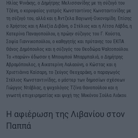
Ηλίας Ψινάκης, ο Δημήτρης Μελισσανίδης με τη σύζυγό του
Τζένη, ο κορυφαίος γιατρός Κωνσταντίνος Κωνσταντινίδης με
τη σύζυγό του, αλλά και η Άντζελα Βαγιωνή-Οικονομίδη. Επίσης
ο Χρήστος και η Αλεξία Διβάνη, ο Στέλιος και η Λίτσα Λάβδα, η
Κατερίνα Παναγοπούλου, η πρώην σύζυγος του Γ. Κούστα,
Σοφία Γιαννικοπούλου, ο καθηγητής και πρύτανης του ΕΚΠΑ
Θάνος Δημόπουλος και η σύζυγός του Θεοδώρα Ψαλτοπούλου.
Το «παρών» έδωσαν η Μπουμπού Μπαρμπαλιά, ο Δημήτρης
Αβραμόπουλος, η Αικατερίνη Λαλαούνη, ο Κώστας και η
Χριστιάννα Καίσαρη, το ζεύγος Θεοχαράκη, ο παραγωγός
Στέλιος Κωνσταντινίδης, ο μάστερ των δημοσίων σχέσεων
Γιώργος Ντάβλας, η ψυχολόγος Τζίνα Θανοπούλου και η
γνωστή επιχειρηματίας και ψυχή της Μυκόνου Σούλα Λιάκου.
Η αφιέρωση της Λιβανίου στον
Παππά