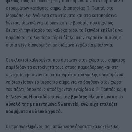
φίλους τους στο dinner party που παρέθεσαν στο περίπου 30
στρεμμάτων κατάφυτο κτήμα, ιδιοκτησίας Π. Παππά, στο
Μαρκόπουλο. Ανάμεσα στα κτίσματα και στα καταπράσινα
δέντρα, ιδανικά για το σκηνικό της βραδιάς που είχε ως
θεματική την είσοδο του καλοκαιριού, το ζευγάρι επέλεξε να
παραθέσει το λαμπερό πάρτι δίπλα στην τεράστια πισίνα, η
οποία είχε διακοσμηθεί με διάφανα τεράστια μπαλόνια.
Οι εκλεκτοί καλεσμένοι που έφταναν στον χώρο του κτήματος
παρέδιδαν τα αυτοκίνητά τους στους παρκαδόρους και στη
συνέχεια έμπαιναν σε αυτοκινητάκια του γκολφ, προκειμένου
να διασχίσουν το τεράστιο κτήμα για να βρεθούν στον χώρο
του πάρτι, όπου τους υποδέχονταν εγκάρδια ο Π. Παππάς και η
Ε. Λιβανίου.
Η οικοδέσποινα της βραδιάς έλαμπε μέσα στο
σύνολό της με κεντημένα Swarovski, ενώ είχε επιλέξει
κοσμήματα σε λευκό χρυσό.
Οι προσκεκλημένοι, που απόλαυσαν δροσιστικά κοκτέιλ και