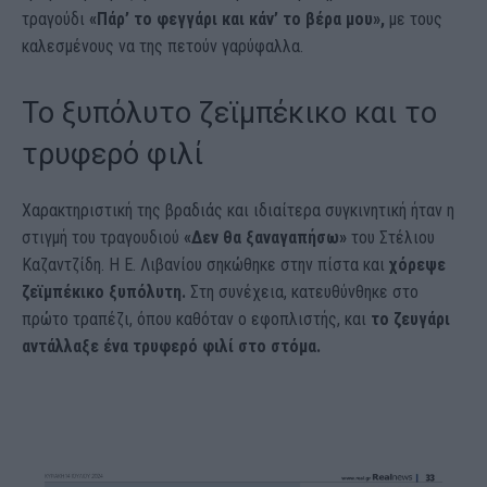
τραγούδι
«Πάρ’ το φεγγάρι και κάν’ το βέρα μου»,
με τους
καλεσμένους να της πετούν γαρύφαλλα.
To ξυπόλυτο ζεϊμπέκικο και το
τρυφερό φιλί
Χαρακτηριστική της βραδιάς και ιδιαίτερα συγκινητική ήταν η
στιγμή του τραγουδιού
«Δεν θα ξαναγαπήσω»
του Στέλιου
Καζαντζίδη. Η Ε. Λιβανίου σηκώθηκε στην πίστα και
χόρεψε
ζεϊμπέκικο ξυπόλυτη.
Στη συνέχεια, κατευθύνθηκε στο
πρώτο τραπέζι, όπου καθόταν ο εφοπλιστής, και
το ζευγάρι
αντάλλαξε ένα τρυφερό φιλί στο στόμα.