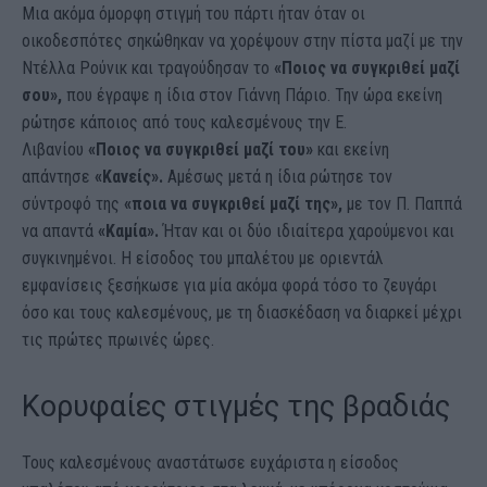
Μια ακόμα όμορφη στιγμή του πάρτι ήταν όταν οι
οικοδεσπότες σηκώθηκαν να χορέψουν στην πίστα μαζί με την
Ντέλλα Ρούνικ και τραγούδησαν το
«Ποιος να συγκριθεί μαζί
σου»,
που έγραψε η ίδια στον Γιάννη Πάριο. Την ώρα εκείνη
ρώτησε κάποιος από τους καλεσμένους την Ε.
Λιβανίου
«Ποιος να συγκριθεί μαζί του»
και εκείνη
απάντησε
«Κανείς».
Αμέσως μετά η ίδια ρώτησε τον
σύντροφό της
«ποια να συγκριθεί μαζί της»,
με τον Π. Παππά
να απαντά
«Καμία».
Ήταν και οι δύο ιδιαίτερα χαρούμενοι και
συγκινημένοι. Η είσοδος του μπαλέτου με οριεντάλ
εμφανίσεις ξεσήκωσε για μία ακόμα φορά τόσο το ζευγάρι
όσο και τους καλεσμένους, με τη διασκέδαση να διαρκεί μέχρι
τις πρώτες πρωινές ώρες.
Κορυφαίες στιγμές της βραδιάς
Τους καλεσμένους αναστάτωσε ευχάριστα η είσοδος