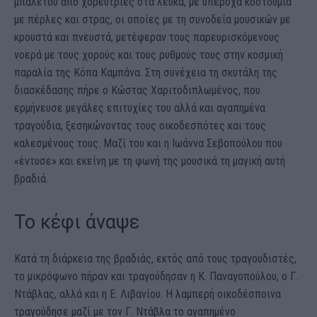
μπαλέτου από χορεύτριες στα λευκά, με υπέροχα κοστούμια
με πέρλες και στρας, οι οποίες με τη συνοδεία μουσικών με
κρουστά και πνευστά, μετέφεραν τους παρευρισκόμενους
νοερά με τους χορούς και τους ρυθμούς τους στην κοσμική
παραλία της Κόπα Καμπάνα. Στη συνέχεια τη σκυτάλη της
διασκέδασης πήρε ο Κώστας Χαριτοδιπλωμένος, που
ερμήνευσε μεγάλες επιτυχίες του αλλά και αγαπημένα
τραγούδια, ξεσηκώνοντας τους οικοδεσπότες και τους
καλεσμένους τους. Μαζί του και η Ιωάννα Σεβοπούλου που
«έντυσε» και εκείνη με τη φωνή της μουσικά τη μαγική αυτή
βραδιά.
Το κέφι άναψε
Κατά τη διάρκεια της βραδιάς, εκτός από τους τραγουδιστές,
το μικρόφωνο πήραν και τραγούδησαν η Κ. Παναγοπούλου, ο Γ.
Ντάβλας, αλλά και η Ε. Λιβανίου. Η λαμπερή οικοδέσποινα
τραγούδησε μαζί με τον Γ. Ντάβλα το αγαπημένο