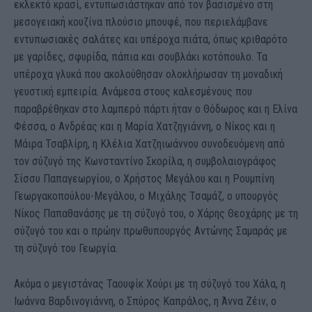
εκλεκτό κρασί, εντυπωσιάστηκαν από τον βασισμένο στη
μεσογειακή κουζίνα πλούσιο μπουφέ, που περιελάμβανε
εντυπωσιακές σαλάτες και υπέροχα πιάτα, όπως κριθαρότο
με γαρίδες, σφυρίδα, πάπια και σουβλάκι κοτόπουλο. Τα
υπέροχα γλυκά που ακολούθησαν ολοκλήρωσαν τη μοναδική
γευστική εμπειρία. Ανάμεσα στους καλεσμένους που
παραβρέθηκαν στο λαμπερό πάρτι ήταν ο Θόδωρος και η Ελίνα
Φέσσα, ο Ανδρέας και η Μαρία Χατζηγιάννη, ο Νίκος και η
Μάιρα Τσαβλίρη, η Κλέλια Χατζηιωάννου συνοδευόμενη από
τον σύζυγό της Κωνσταντίνο Σκορίλα, η συμβολαιογράφος
Σίσσυ Παπαγεωργίου, ο Χρήστος Μεγάλου και η Ρουμπίνη
Γεωργακοπούλου-Μεγάλου, ο Μιχάλης Τσαμάζ, ο υπουργός
Νίκος Παπαθανάσης με τη σύζυγό του, ο Χάρης Θεοχάρης με τη
σύζυγό του και ο πρώην πρωθυπουργός Αντώνης Σαμαράς με
τη σύζυγό του Γεωργία.
Ακόμα ο μεγιστάνας Ταουφίκ Χούρι με τη σύζυγό του Χάλα, η
Ιωάννα Βαρδινογιάννη, ο Σπύρος Καπράλος, η Άννα Ζέιν, ο