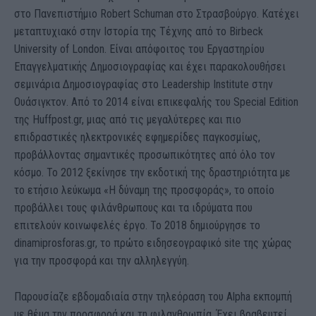
στο Πανεπιστήμιο Robert Schuman στο Στρασβούργο. Κατέχει
μεταπτυχιακό στην Ιστορία της Τέχνης από το Birbeck
University of London. Είναι απόφοιτος του Εργαστηρίου
Επαγγελματικής Δημοσιογραφίας και έχει παρακολουθήσει
σεμινάρια Δημοσιογραφίας στο Leadership Institute στην
Ουάσιγκτον. Από το 2014 είναι επικεφαλής του Special Edition
της Huffpost.gr, μιας από τις μεγαλύτερες και πιο
επιδραστικές ηλεκτρονικές εφημερίδες παγκοσμίως,
προβάλλοντας σημαντικές προσωπικότητες από όλο τον
κόσμο. Το 2012 ξεκίνησε την εκδοτική της δραστηριότητα με
το ετήσιο λεύκωμα «Η δύναμη της προσφοράς», το οποίο
προβάλλει τους φιλάνθρωπους και τα ιδρύματα που
επιτελούν κοινωφελές έργο. To 2018 δημιούργησε το
dinamiprosforas.gr, το πρώτο ειδησεογραφικό site της χώρας
για την προσφορά και την αλληλεγγύη.
Παρουσίαζε εβδομαδιαία στην τηλεόραση του Alpha εκπομπή
με θέμα την προσφορά και τη φιλανθρωπία. Έχει βραβευτεί