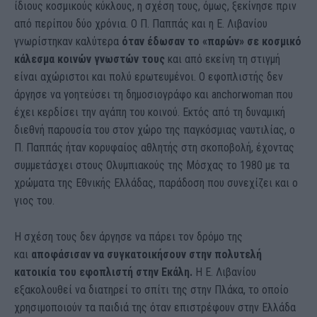
ίδιους κοσμικούς κύκλους, η σχέση τους, όμως, ξεκίνησε πριν
από περίπου δύο χρόνια. Ο Π. Παππάς και η Ε. Λιβανίου
γνωρίστηκαν καλύτερα
όταν έδωσαν το «παρών» σε κοσμικό
κάλεσμα κοινών γνωστών τους
και από εκείνη τη στιγμή
είναι αχώριστοι και πολύ ερωτευμένοι. Ο εφοπλιστής δεν
άργησε να γοητεύσει τη δημοσιογράφο και anchorwoman που
έχει κερδίσει την αγάπη του κοινού. Εκτός από τη δυναμική
διεθνή παρουσία του στον χώρο της παγκόσμιας ναυτιλίας, ο
Π. Παππάς ήταν κορυφαίος αθλητής στη σκοποβολή, έχοντας
συμμετάσχει στους Ολυμπιακούς της Μόσχας τo 1980 με τα
χρώματα της Εθνικής Ελλάδας, παράδοση που συνεχίζει και ο
γιος του.
Η σχέση τους δεν άργησε να πάρει τον δρόμο της
και
αποφάσισαν να συγκατοικήσουν στην πολυτελή
κατοικία του εφοπλιστή στην Εκάλη.
Η Ε. Λιβανίου
εξακολουθεί να διατηρεί το σπίτι της στην Πλάκα, το οποίο
χρησιμοποιούν τα παιδιά της όταν επιστρέφουν στην Ελλάδα