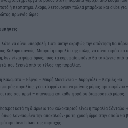
ανοιχτά μέχρι αργά το βράδυ όταν η παραλία γεμίζει από κόσμο που
 ποτό ή περπάτημα. Ακόμα, λειτουργούν πολλά μπαράκια και clubs για
πρώτες πρωινές ώρες.
υμπήσεις
 λέτε να είναι υπερβολή; Γιατί αυτήν ακριβώς την απάντηση θα πάρε
υς Καλαματιανούς. Μπορεί η παραλία της πόλης να είναι τεράστια κ
, δεν είναι ψέμα, όμως, πως τα κορυφαία μπάνια θα τα κάνεις από τ
ετά, που ξεκινά από το τέλος της παραλίας.
ή Καλαμάτα – Βέργα – Μικρή Μαντίνεια – Ακρογιάλι – Κιτριές θα
 μετράς παραλίες, γι΄αυτό φρόντισε να μείνεις μέρες προκειμένου 
βουτιές σου πρωί – απόγευμα και κάθε φορά σε διαφορετικό μέρος.
hotspot κατά τη διάρκεια του καλοκαιριού είναι η παραλία Σάνταβα -
 όπως λανθασμένα την αποκαλούν- με τη χρυσή άμμο στην οποία θα 
ημότερα beach bars της περιοχής.