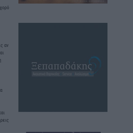
 χορό
ις αν
αι
η
να
και
βρεις