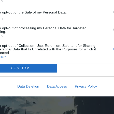
In
o opt-out of the Sale of my Personal Data.
In
to opt-out of processing my Personal Data for Targeted
ing.
In
o opt-out of Collection, Use, Retention, Sale, and/or Sharing
ersonal Data that Is Unrelated with the Purposes for which it
lected.
Out
CONFIRM
Data Deletion
Data Access
Privacy Policy