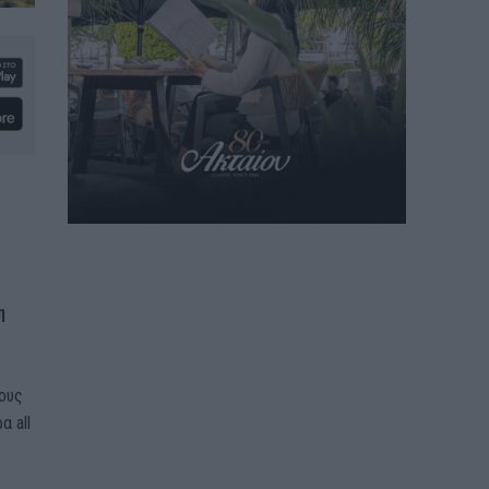
η
τους
α all