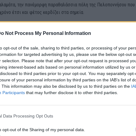
Καλαμάτα, την πανέμορφη παραθαλάσσια πόλη της Πελοποννήσου που
ρόνο έτσι και φέτος κερδίζει στα σημεία.
ένα μαγευτικής ομορφιάς μέρος κυριολεκτικά «βουτηγμένο» στη θάλ
o Not Process My Personal Information
ρά και έντονη νυχτερινή ζωή καθ’ όλη τη διάρκεια του έτους.
to opt-out of the sale, sharing to third parties, or processing of your per
ια δωρεάν παραλίες είναι πολλές;
formation for targeted advertising by us, please use the below opt-out s
r selection. Please note that after your opt-out request is processed y
στε ειλικρινείς, βέβαια, ο λόγος που οδηγεί τους Αθηναίους εκεί είνα
eing interest-based ads based on personal information utilized by us or
disclosed to third parties prior to your opt-out. You may separately opt-
ράστια γκάμα παραλιών -οργανωμένων και μη-, το γεγονός πως δεν
losure of your personal information by third parties on the IAB’s list of
να βάλεις βαθιά το χέρι στην τσέπη για μία ξαπλώστρα και μια ομπρ
. This information may also be disclosed by us to third parties on the
IA
ίθενται δωρεάν!- και η μικρή απόσταση από την Αθήνα. Με αμάξι, είσ
Participants
that may further disclose it to other third parties.
ις 2,5 ώρες, έχοντας πληρώσει κάτι λιγότερα από 14€ διόδια.
, όμως, τα πράγματα από την αρχή.
l Data Processing Opt Outs
ένα αξιοθέατο της πόλης είναι η περίφημη παραλία της Καλαμάτας σ
o opt-out of the Sharing of my personal data.
που σφύζει από ζωή πρωί – βράδυ.