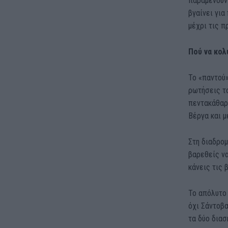
παραμένουν 
βγαίνει για
μέχρι τις 
Πού να κολ
Το «παντού»
ρωτήσεις το
πεντακάθαρη
Βέργα και μ
Στη διαδρομ
βαρεθείς να
κάνεις τις 
Το απόλυτο 
όχι Σάντοβα
τα δύο διασ