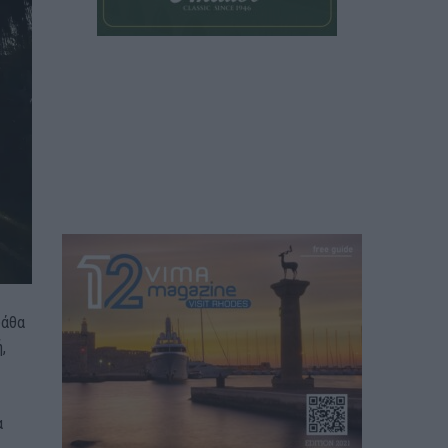
ψάθα
,
α