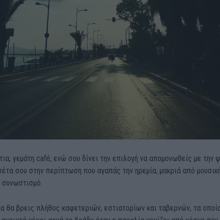
τια, γεμάτη café, ενώ σου δίνει την επιλογή να απομονωθείς με την 
σέτα σου στην περίπτωση που αγαπάς την ηρεμία, μακριά από μουσική
ι συνωστισμό.
α θα βρεις πλήθος καφετεριών, εστιατορίων και ταβερνών, τα οποί