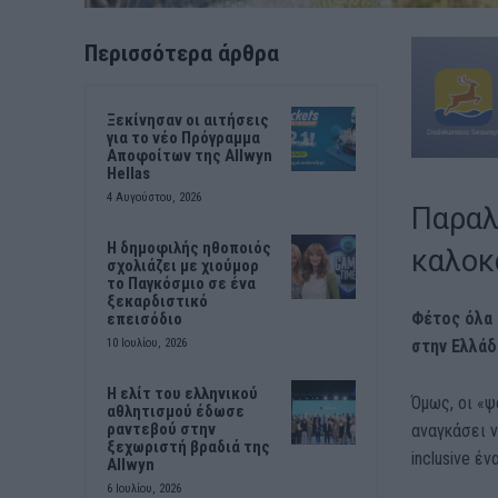
Περισσότερα άρθρα
Ξεκίνησαν οι αιτήσεις
για το νέο Πρόγραμμα
Αποφοίτων της Allwyn
Hellas
4 Αυγούστου, 2026
Παραλ
Η δημοφιλής ηθοποιός
καλοκα
σχολιάζει με χιούμορ
το Παγκόσμιο σε ένα
ξεκαρδιστικό
Φέτος όλα 
επεισόδιο
στην Ελλάδ
10 Ιουλίου, 2026
Η ελίτ του ελληνικού
Όμως, οι «ψ
αθλητισμού έδωσε
ραντεβού στην
αναγκάσει ν
ξεχωριστή βραδιά της
inclusive έ
Allwyn
6 Ιουλίου, 2026