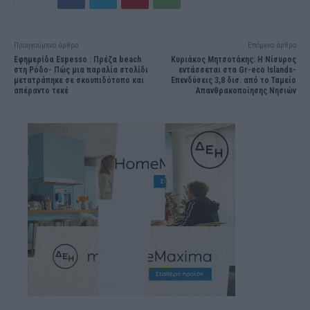
Προηγούμενο άρθρο
Επόμενο άρθρο
Εφημερίδα Εspesso : Πρέζα beach
Κυριάκος Μητσοτάκης: Η Νίσυρος
στη Ρόδο- Πώς μια παραλία στολίδι
εντάσσεται στα Gr-eco Islands-
μετατράπηκε σε σκουπιδότοπο και
Επενδύσεις 3,8 δισ. από το Ταμείο
απέραντο τεκέ
Απανθρακοποίησης Νησιών