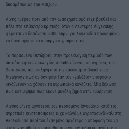
δυσαρέσκειας του Μαξίμου.
Λίγες ημέρες πριν από τον ανασχηματισμό είχε βρεθεί και
πάλι στο επίκεντρο κριτικής, όταν ο Λευτέρης Αυγενάκης
φέρεται να δαπάνησε 6.000 ευρώ για λουλούδια προκειμένου
να διακοσμήσει το υπουργικό γραφείο του.
Το περασμένο Οκτώβριο, στην προεκλογική περίοδο των
αυτοδιοικητικών εκλογών, απευθυνόμενος σε αγρότες της
Θεσσαλίας που επλήγη από την κακοκαιρία Daniel τους
διεμήνυσε πως αν δεν ψήφιζαν τον «γαλάζιο» υποψήφιο
κινδύνευαν να χάσουν τα ευρωπαϊκά κονδύλια. Μία δήλωση
πως εκτιμήθηκε πως έκανε μεγάλη ζημιά στην κυβέρνηση.
Λίγους μήνες αργότερα, τον περασμένο Ιανουάριο, κατά τις
αγροτικές κινητοποιήσεις είχε καβγά με αγροτοσυνδικαλιστή.
Ακολούθησε περίπου έναν μήνα αργότερα η απόφασή του να
μην συναντηθεί σε προκαθορισμένο ραντεβού με αγρότες του