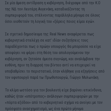
Σε μία άμεση αντίδραση η κυβέρνηση, διέγραψε από την Κ.Ο
της ΝΔ τον Λευτέρη Αυγενάκη, καταδικάζοντας τη
συμπεριφορά του, στέλνοντας παράλληλα μήνυμα σε όλους
όσοι υιοθετούν τη λογική του «ξέρεις ποιος είμαι εγώ».
Σε σχετικό δημοσίευμα της Real News αναφέρεται πως
κυβερνητικά στελέχη σε κατ’ ιδίαν συζητήσεις τους
παραδέχονται πως ο πρώην υπουργός θα μπορούσε να είχε
αποφύγει να φέρει στη θέση του απολογούμενου την
κυβέρνηση, αν ζητούσε άμεσα συγνώμη, και αναλάμβανε την
ευθύνη, πριν τη διαρροή του βίντεο αντί να επιχειρεί να
υποβαθμίσει το περιστατικό, όταν κλήθηκε για εξηγήσεις από
τον υφυπουργό παρά τω Πρωθυπουργώ, Γιώργο Μυλωνάκη.
Το κλίμα ωστόσο για τον βουλευτή είχε βαρύνει επικίνδυνα,
καθώς ήταν «υπότροπος» ανάλογων συμπεριφορών με την
«πόρτα εξόδου» από το κυβερνητικό σχήμα να ανοίγει με τον
πρόσφατο ανασχηματισμό, ως ένα πρώτο μήνυμα