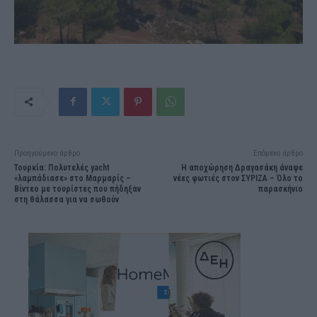
Προηγούμενο άρθρο
Επόμενο άρθρο
Τουρκία: Πολυτελές yacht
Η αποχώρηση Δραγασάκη άναψε
«λαμπάδιασε» στo Mαρμαρίς –
νέες φωτιές στον ΣΥΡΙΖΑ – Όλο το
Βίντεο με τουρίστες που πήδηξαν
παρασκήνιο
στη θάλασσα για να σωθούν