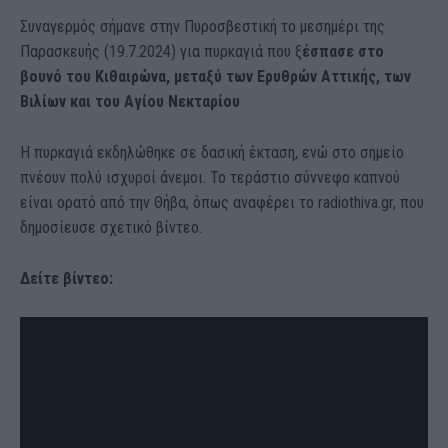
Συναγερμός σήμανε στην Πυροσβεστική το μεσημέρι της
Παρασκευής (19.7.2024) για πυρκαγιά που ξ
έσπασε στο
βουνό του Κιθαιρώνα, μεταξύ των Ερυθρών Αττικής, των
Βιλίων και του Αγίου Νεκταρίου
Η πυρκαγιά εκδηλώθηκε σε δασική έκταση, ενώ στο σημείο
πνέουν πολύ ισχυροί άνεμοι. Το τεράστιο σύννεφο καπνού
είναι ορατό από την Θήβα, όπως αναφέρει το radiothiva.gr, που
δημοσίευσε σχετικό βίντεο.
Δείτε βίντεο: