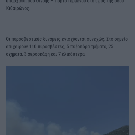
επαρχιακή οδό Οινόης – Πόρτο Γερμενού στο ύψος της οδού
Κιθαιρώνος.
Οι πυροσβεστικές δυνάμεις ενισχύονται συνεχώς. Στο σημείο
επιχειρούν 110 πυροσβέστες, 5 πεζοπόρα τμήματα, 25
οχήματα, 3 αεροσκάφη και 7 ελικόπτερα.